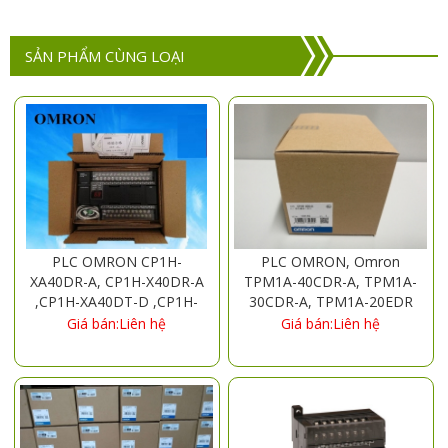
SẢN PHẨM CÙNG LOẠI
PLC OMRON CP1H-
PLC OMRON, Omron
XA40DR-A, CP1H-X40DR-A
TPM1A-40CDR-A, TPM1A-
,CP1H-XA40DT-D ,CP1H-
30CDR-A, TPM1A-20EDR
X40DT-D ,CP1H-Y20DT-D
Giá bán:Liên hệ
Giá bán:Liên hệ
,CP1H-EX40DT-D, CP1E-
N60SDR-A