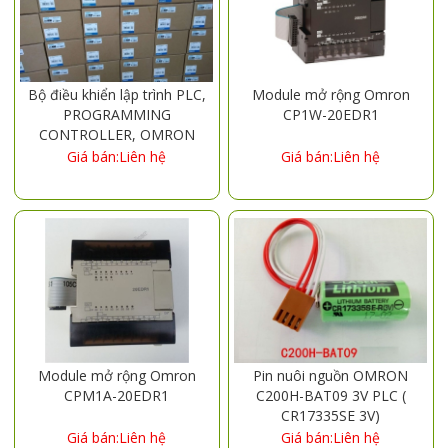
Bộ điều khiển lập trình PLC,
Module mở rộng Omron
PROGRAMMING
CP1W-20EDR1
CONTROLLER, OMRON
CPM2AE-60CDR-A, CPM2A-
Giá bán:Liên hệ
Giá bán:Liên hệ
20CDR-A, CPM2A-30CDR-A,
CPM2A-40CDR-A, CPM2A-
60CDR-A, CPM2A-30CDR-
D, CPM2A-40CDR-D,
CPM2A-60CDR-D, CPM2A-
30CDT-D, CPM2A-40CDT-
D, CPM2A-60CDT-D,
CPM2AH-20CDR-A,
CPM2AH-30CDR-A
Module mở rộng Omron
Pin nuôi nguồn OMRON
CPM1A-20EDR1
C200H-BAT09 3V PLC (
CR17335SE 3V)
Giá bán:Liên hệ
Giá bán:Liên hệ