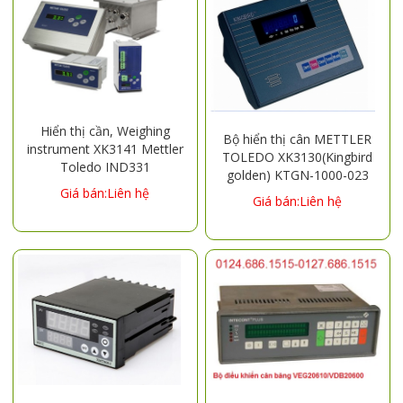
Hiển thị cần, Weighing
Bộ hiển thị cân METTLER
instrument XK3141 Mettler
TOLEDO XK3130(Kingbird
Toledo IND331
golden) KTGN-1000-023
Giá bán:Liên hệ
Giá bán:Liên hệ