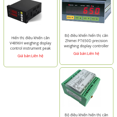
Bộ điều khiển hiển thị cân
Hiển thị điều khiển cân
Zhimei PT650D precision
V4896H weighing display
weighing display controller
control instrument peak
RS232 instrument mixing
reserved current voltage
Giá bán:Liên hệ
Giá bán:Liên hệ
station batching scale DC
transmission RS485
computer
communication batching
scale
Bộ điều khiển hiển thị cân