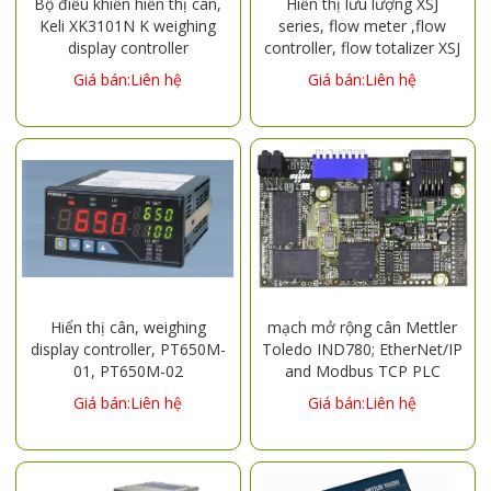
Bộ điều khiển hiển thị cân,
Hiển thị lưu lượng XSJ
Keli XK3101N K weighing
series, flow meter ,flow
display controller
controller, flow totalizer XSJ
series
Giá bán:Liên hệ
Giá bán:Liên hệ
Hiển thị cân, weighing
mạch mở rộng cân Mettler
display controller, PT650M-
Toledo IND780; EtherNet/IP
01, PT650M-02
and Modbus TCP PLC
Option, Part Number
Giá bán:Liên hệ
Giá bán:Liên hệ
64058677