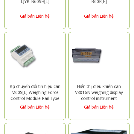
LJYB-B60SH[L]
B60R[F]
Giá bán:Liên hệ
Giá bán:Liên hệ
Bộ chuyển đổi tín hiệu cân
Hiển thị điều khiển cân
M60S[L] Weighing Force
V8016N weighing display
Control Module Rail Type
control instrument
Peak Detection Peak Hold
decrement control peak
Giá bán:Liên hệ
Giá bán:Liên hệ
Automatic Checkweighing
retention RS485
communication force
measuring instrument
batching scale