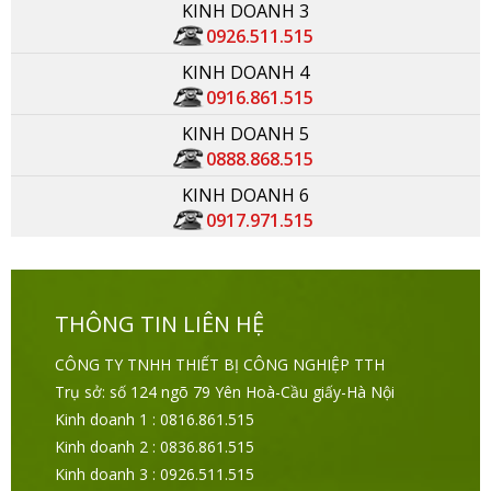
KINH DOANH 3
0926.511.515
KINH DOANH 4
0916.861.515
KINH DOANH 5
0888.868.515
KINH DOANH 6
0917.971.515
THÔNG TIN LIÊN HỆ
CÔNG TY TNHH THIẾT BỊ CÔNG NGHIỆP TTH
Trụ sở: số 124 ngõ 79 Yên Hoà-Cầu giấy-Hà Nội
Kinh doanh 1 : 0816.861.515
Kinh doanh 2 : 0836.861.515
Kinh doanh 3 : 0926.511.515