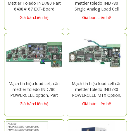
Mettler Toledo IND780 Part
mettler toledo IND780
64084167 EXT-Board
Single Analog Load Cell
64084167
option, Part Number
Giá bán:Liên hệ
Giá bán:Liên hệ
64063330
Mạch tín hiệu load cell, cân
Mạch tín hiệu load cell cân
mettler toledo IND780
mettler toledo IND780
POWERCELL option, Part
POWERCELL MTX Option,
Number: 64067252
Part Number: 64057417
Giá bán:Liên hệ
Giá bán:Liên hệ