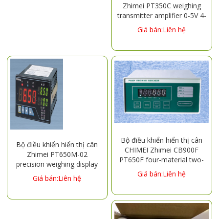
Zhimei PT350C weighing
transmitter amplifier 0-5V 4-
20mA mixing tank batching
Giá bán:Liên hệ
instrument
Bộ điều khiển hiển thị cân
Bộ điều khiển hiển thị cân
CHIMEI Zhimei CB900F
Zhimei PT650M-02
PT650F four-material two-
precision weighing display
speed ingredient packaging
control instrument RS232 4-
Giá bán:Liên hệ
Giá bán:Liên hệ
weighing display control
20mA mixing station
instrument
ingredients