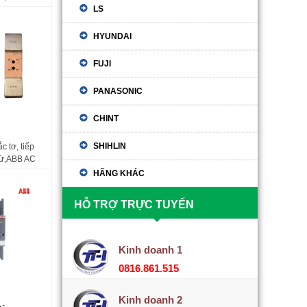
5 ,AF95,
LS
F185,
HYUNDAI
FUJI
PANASONIC
CHINT
SHIHLIN
c tơ, tiếp
từ,ABB AC
 AX205
HÃNG KHÁC
85 A145-30
HỖ TRỢ TRỰC TUYẾN
Kinh doanh 1
0816.861.515
Kinh doanh 2