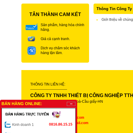
Thông Tin Công Ty
TÂN THÀNH CAM KẾT
Giới thiệu về chúng
Sản phẩm, hàng hóa chính
hãng.
Giá cả cạnh tranh.
Dịch vụ chăm sóc khách
hàng tận tâm.
THÔNG TIN LIÊN HỆ:
-------------------------------
CÔNG TY TNHH THIẾT BỊ CÔNG NGHIỆP TT
Trụ sở: số 124 ngõ 79 Yên Hoà-Cầu giấy-HN
BÁN HÀNG ONLINE:
Kinh doanh 1 :
0816.861.515
Kinh doanh 2 :
0836.861.515
Email:
tthkinhdoanh@gmail.com
Email:
tthkinhdoanh01@gmail.com
0816.86.15.15
Kinh doanh 1