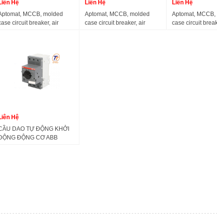
Liên Hệ
Liên Hệ
Liên Hệ
Aptomat, MCCB, molded
Aptomat, MCCB, molded
Aptomat, MCCB,
case circuit breaker, air
case circuit breaker, air
case circuit break
switch, ABB SACE S2N160
switch, ABB SACE S1N125
switch, ABB SA
3P/4P R125A R160A
3P R125A R100A R80A
3P R125A 100A 
50A
Liên Hệ
CẦU DAO TỰ ĐỘNG KHỞI
ĐỘNG ĐỘNG CƠ ABB
MS132-16 (10-16A, 100KA)