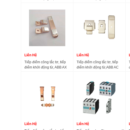
50-65-80AX-95-115-
AX260 AX300 AX370-30-10
150AX32-40AX260-300-370
Liên Hệ
Liên Hệ
Tiếp điểm công tắc tơ, tiếp
Tiếp điểm công tắc tơ, tiếp
điểm khởi động từ, ABB AX
điểm khởi động từ,ABB AC
50-30, AX 65-30, AX 80-30,
contactor silver contact
AX 95-30, AX 115-30, AX
EH/EK-370-550-700-1000
150-3, AX 185-300, AX 205-
30, AX 260-30, AX 300-30,
AX 370-30
Liên Hệ
Liên Hệ