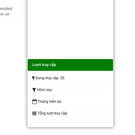
 molded
er, air
CE T1N160
80A 63A
Lượt truy cập
Đang truy cập:
26
Hôm nay:
Tháng hiện tại:
Tổng lượt truy cập: