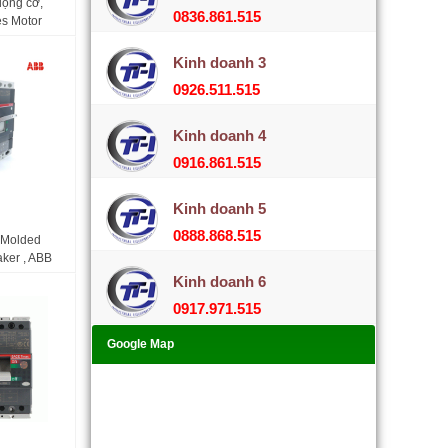
động cơ,
0836.861.515
s Motor
t Breaker
Kinh doanh 3
54A65A
0926.511.515
Kinh doanh 4
0916.861.515
Kinh doanh 5
0888.868.515
 Molded
aker , ABB
630 500A
Kinh doanh 6
0917.971.515
Google Map