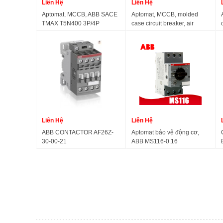
Liên Hệ
Liên Hệ
Aptomat, MCCB, ABB SACE
Aptomat, MCCB, molded
TMAX T5N400 3P/4P
case circuit breaker, air
TMA400 TMA320
switch, ABB SACE S3N250
160A 225A250A 3P/4P
Liên Hệ
Liên Hệ
ABB CONTACTOR AF26Z-
Aptomat bảo vệ động cơ,
30-00-21
ABB MS116-0.16
1SBL236001R2100