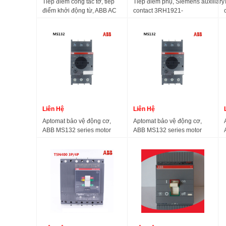
Tiếp điểm công tắc tơ, tiếp
Tiếp điểm phụ, Siemens auxiliary
điểm khởi động từ, ABB AC
contact 3RH1921-
contactor contact AF-63, AF-
1FA11/1HA22/1DA11/1EA20/1EA
95, AF-110 contactor
A95A110-30-11
Liên Hệ
Liên Hệ
Aptomat bảo vệ động cơ,
Aptomat bảo vệ động cơ,
ABB MS132 series motor
ABB MS132 series motor
protection circuit breaker
protection circuit breaker
MS132-0.16
MS132-12