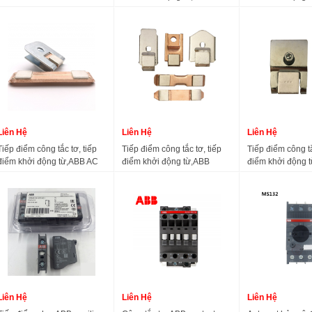
S5N400 300A 350A 315A
AF400, AF460, AF580,
AF53, AF63, AF7
400A
AF750
AF110, AF145, A
AF210, AF260
Liên Hệ
Liên Hệ
Liên Hệ
Tiếp điểm công tắc tơ, tiếp
Tiếp điểm công tắc tơ, tiếp
Tiếp điểm công tắ
điểm khởi động từ,ABB AC
điểm khởi động từ,ABB
điểm khởi động 
contactor silver contact
contactor active static
contactor AX185
contacts AF-210, AF-260, AF-
contact contact EH/EK-100-
AF145 AF185 A1
A300, AF-400, AF-460, AF-
110/145-150-175-210-260-
580, AF-750-30-10
300
Liên Hệ
Liên Hệ
Liên Hệ