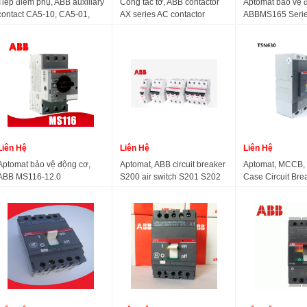
Tiếp điểm phụ, ABB auxiliary
Công tắc tơ, ABB contactor
Aptomat bảo vệ 
contact CA5-10, CA5-01,
AX series AC contactor
ABBMS165 Serie
02
CAL5-11, CAL18-11, CA5X-
voltage 24V/220V380V three
Protection Circui
10
pole AX50-30-11 AX65
MS165-16
20A25A32A42A
Liên Hệ
Liên Hệ
Liên Hệ
Aptomat bảo vệ động cơ,
Aptomat, ABB circuit breaker
Aptomat, MCCB,
ABB MS116-12.0
S200 air switch S201 S202
Case Circuit Bre
S203 S204 C type 1-63A 1P
SACE Tmax T5N
2P 3P4P
630A 3P 4P