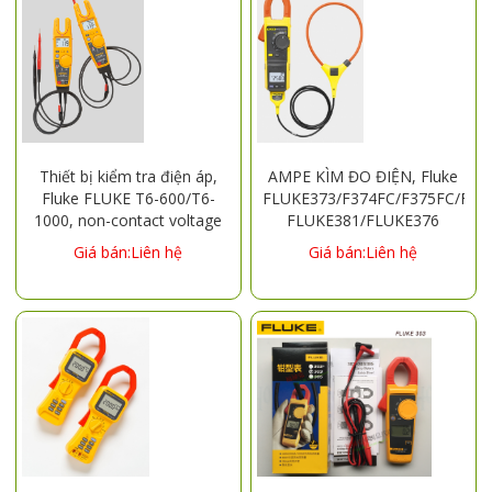
Thiết bị kiểm tra điện áp,
AMPE KÌM ĐO ĐIỆN, Fluke
Fluke FLUKE T6-600/T6-
FLUKE373/F374FC/F375FC/F37
1000, non-contact voltage
FLUKE381/FLUKE376
clamp meter, T5-600/T5-
Giá bán:Liên hệ
Giá bán:Liên hệ
1000 voltage clamp