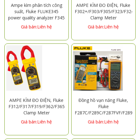
Ampe kìm phân tích công
AMPE KÌM ĐO ĐIỆN, Fluke
suất, Fluke FLUKE345
F302+/F303/F305/F323/F324/F
power quality analyzer F345
Clamp Meter
tester FLUKE353/F355
Giá bán:Liên hệ
Giá bán:Liên hệ
clamp meter
AMPE KÌM ĐO ĐIỆN, Fluke
Đồng hồ vạn năng Fluke,
F312/F317/F319/F362/F365
Fluke
Clamp Meter
F287C/F289C/F287FVF/F289FV
Multimeter
Giá bán:Liên hệ
Giá bán:Liên hệ
FLUKE287C/FLUKE289C