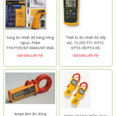
Súng đo nhiệt độ bằng hồng
Thiết bị đo nhiệt độ tiếp
ngoại ,Fluke
xúc, FLUKE F51-II/F52-
F59/F59E/MT4MAX/MT4MAX+/F62MAX/F62MAX+/ST20MAX
II/F53-IIB/F54-IIB,
Thermometer Kit
thermometer F52-2/F53-
Giá bán:Liên hệ
Giá bán:Liên hệ
2B/F54-2B
Ampe kìm đo dòng