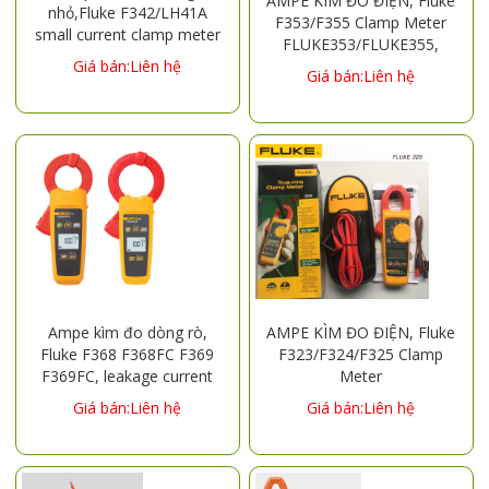
AMPE KÌM ĐO ĐIỆN, Fluke
nhỏ,Fluke F342/LH41A
F353/F355 Clamp Meter
small current clamp meter
FLUKE353/FLUKE355,
FLUKE342 clamp meter
Giá bán:Liên hệ
Clamp Meter High Current
Giá bán:Liên hệ
F902FC clamp meter F360
2000A
Ampe kìm đo dòng rò,
AMPE KÌM ĐO ĐIỆN, Fluke
Fluke F368 F368FC F369
F323/F324/F325 Clamp
F369FC, leakage current
Meter
clamp table ,FLUKE368FC
Giá bán:Liên hệ
Giá bán:Liên hệ
FLUKE369FC