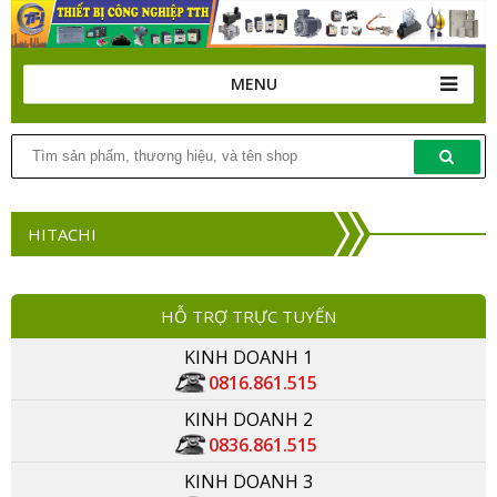
MENU
▼
Giới thiệu
▼
Tin Tức
Giới thiệu về...
Hỗ trợ Dowload
Giới thiệu về...
Tin tức
HITACHI
Logo và tên gọi...
Sản phẩm
HỖ TRỢ TRỰC TUYẾN
Giấy phép sử dụng...
Đối tác
KINH DOANH 1
Những tính năng của...
Tuyển dụng
0816.861.515
Yêu cầu sử dụng...
Content
KINH DOANH 2
0836.861.515
Giới thiệu về Công...
Rss
KINH DOANH 3
Ủng hộ, hỗ trợ và...
Search