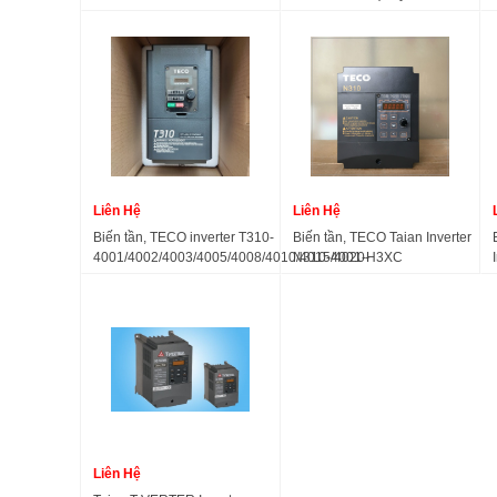
Teco Speecon 7300PA)
Liên Hệ
Liên Hệ
Biến tần, TECO inverter T310-
Biến tần, TECO Taian Inverter
4001/4002/4003/4005/4008/4010/4015/4020-
N310-4001-H3XC
H3C
4002/4003/4005/4008/4010/4015
Liên Hệ