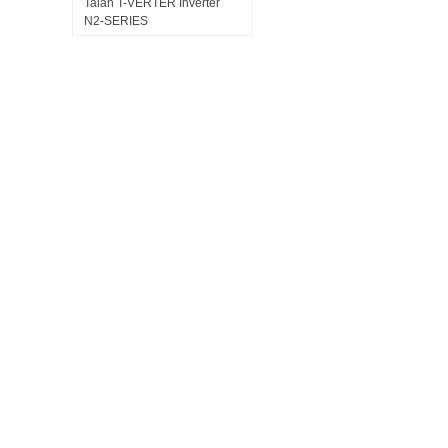
Taian T-VERTER Inverter
N2-SERIES