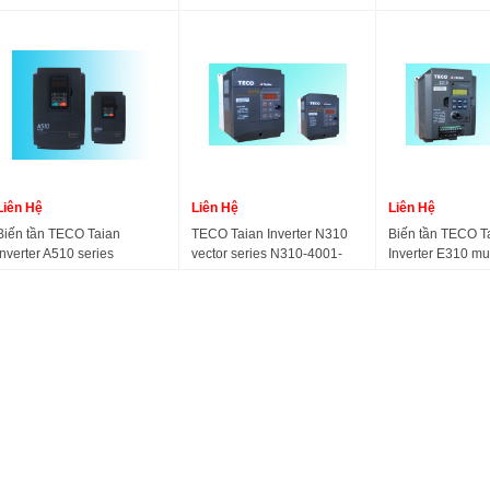
402-H3C N2-403-H3C N2-
H1D S310-201-H1D S310-
410-H3C
405-H3C N2-408-H3C N2-
202-H1D S310-2P5-H1BCD
410-H3C
S310-201-H1BCD S310-
202-H1BCD S310+-401-
H3BCDC S310+-402-
H3BCDC S310+-403-
H3BCDC S310+-405-
H3BCDC
Liên Hệ
Liên Hệ
Liên Hệ
Biến tần TECO Taian
TECO Taian Inverter N310
Biến tần TECO T
Inverter A510 series
vector series N310-4001-
Inverter E310 mul
(replaces TECO 7200MA)
H3XC, N310-4002-H3XC,
series
N310-4003-H3XC, N310-
4005-S3XC, N310-4005-
H3XC ,N310-4008-H3XC
,N310-4010-S3XC ,N310-
4010-H3XC ,N310-4015-
H3XC ,N310-4020-H3XC
,N310-4025-H3XC,N310-
4030-H3XC