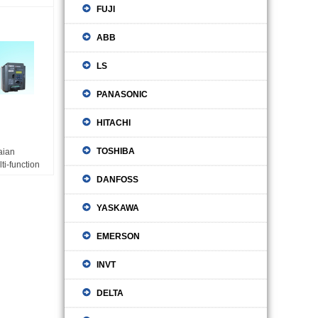
FUJI
ABB
LS
PANASONIC
HITACHI
TOSHIBA
aian
ti-function
DANFOSS
YASKAWA
EMERSON
INVT
DELTA