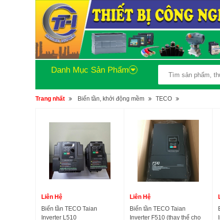
Danh Mục Sản Phẩm
Trang nhất
Biến tần, khởi động mềm
TECO
Liên Hệ
Liên Hệ
Biến tần TECO Taian
Biến tần TECO Taian
Inverter L510
Inverter F510 (thay thế cho