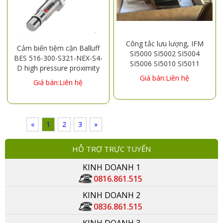
Công tắc lưu lượng, IFM
Cảm biến tiệm cận Balluff
SI5000 SI5002 SI5004
BES 516-300-S321-NEX-S4-
SI5006 SI5010 SI5011
D high pressure proximity
switch
Giá bán:Liên hệ
Giá bán:Liên hệ
«
1
2
3
»
HỖ TRỢ TRỰC TUYẾN
KINH DOANH 1
0816.861.515
KINH DOANH 2
0836.861.515
KINH DOANH 3