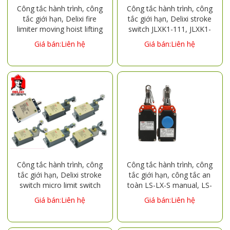
Công tắc hành trình, công
Công tắc hành trình, công
tắc giới hạn, Delixi fire
tắc giới hạn, Delixi stroke
limiter moving hoist lifting
switch JLXK1-111, JLXK1-
stroke LX44-40, LX44-20,
211, JLXK1-311, JLXK1-411,
Giá bán:Liên hệ
Giá bán:Liên hệ
LX44-10
JLXK1-511
Công tắc hành trình, công
Công tắc hành trình, công
tắc giới hạn, Delixi stroke
tắc giới hạn, công tắc an
switch micro limit switch
toàn LS-LX-S manual, LS-
LX19-001, LX19-111, LX19-
LX-Z automatic
Giá bán:Liên hệ
Giá bán:Liên hệ
121, LX19-131, LX19-212,
LX19-222