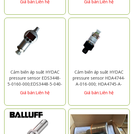
Giá bán:Liên hệ
Giá bán:Liên hệ
LXK3-20S/L ,LXK3-20S/H1,
LXK3-20S/J, LXK3-20S/W,
LXK3-20S/Z, LXK3-20H/B,
LXK3-20H/
Cảm biến áp suât HYDAC
Cảm biến áp suât HYDAC
pressure sensor EDS3448-
pressure sensor HDA4744-
5-0160-000;EDS3448-5-040-
A-016-000; HDA4745-A-
000
400-000
Giá bán:Liên hệ
Giá bán:Liên hệ