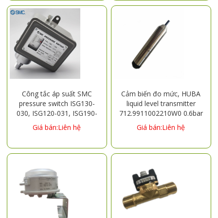
Công tắc áp suất SMC
Cảm biến đo mức, HUBA
pressure switch ISG130-
liquid level transmitter
030, ISG120-031, ISG190-
712.9911002210W0 0.6bar
030, ISG130-031, ISG230-
Giá bán:Liên hệ
Giá bán:Liên hệ
030, ISG221-030, ISG230-
031, ISG231-031, ISG221-
031, ISG120-030