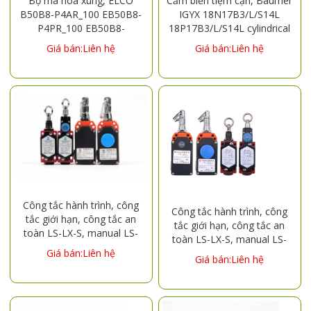
Bộ mã hóa xung, ELCO
Cảm biến tiệm cận, Baumer
B50B8-P4AR_100 EB50B8-
IGYX 18N17B3/L/S14L
P4PR_100 EB50B8-
18P17B3/L/S14L cylindrical
C4AR_100 EB50B8-
metal proximity sensor
Giá bán:Liên hệ
Giá bán:Liên hệ
H4PR_100 EB50B8-
L5AR_100 EB50B8-
H6PR_100 EB50B8-
P4AR_200 EB50B8-
P4PR_200 EB50B8-
C4AR_200 EB50B8-
H4PR_200 EB50B8-
L5AR_200 EB50B8-
H6PR_200 EB50B8-
P4AR_300 EB50B8-
P4PR_300 EB50B8-C4AR
Công tắc hành trình, công
Công tắc hành trình, công
tắc giới hạn, công tắc an
tắc giới hạn, công tắc an
toàn LS-LX-S, manual LS-
toàn LS-LX-S, manual LS-
LX-Z, automatic SKY-SL-CR,
Giá bán:Liên hệ
LX-Z, automatic SKY-SL-CR,
Giá bán:Liên hệ
automatic SKY-SL-CS,
automatic SKY-SL-CS,
manual
manual