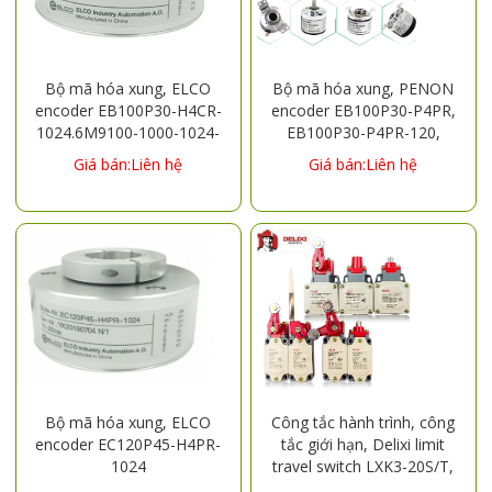
Bộ mã hóa xung, ELCO
Bộ mã hóa xung, PENON
encoder EB100P30-H4CR-
encoder EB100P30-P4PR,
1024.6M9100-1000-1024-
EB100P30-P4PR-120,
360
EB100P30-P4PR-360,
Giá bán:Liên hệ
Giá bán:Liên hệ
EB100P30-P4PR-512,
EB100P30-P4PR-1024
Bộ mã hóa xung, ELCO
Công tắc hành trình, công
encoder EC120P45-H4PR-
tắc giới hạn, Delixi limit
1024
travel switch LXK3-20S/T,
LXK3-20S/B, LXK3-20S/D,