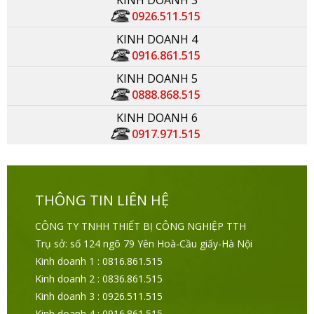
0926.511.515
KINH DOANH 4
0916.861.515
KINH DOANH 5
0888.868.515
KINH DOANH 6
0917.971.515
THÔNG TIN LIÊN HỆ
CÔNG TY TNHH THIẾT BỊ CÔNG NGHIỆP TTH
Trụ sở: số 124 ngõ 79 Yên Hoà-Cầu giấy-Hà Nội
Kinh doanh 1 : 0816.861.515
Kinh doanh 2 : 0836.861.515
Kinh doanh 3 : 0926.511.515
Kinh doanh 4 : 0916.861.515