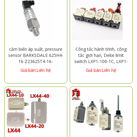
cảm biến áp suất, pressure
Công tắc hành trình, công
sensor BARKSDALE 625H4-
tắc giới hạn, Delixi limit
16-Z23625T4-16-
switch LXP1-100-1C, LXP1-
Z23627H4-16-Z23627T4-
100-E, LXP1-120-1C, LXP1-
Giá bán:Liên hệ
Giá bán:Liên hệ
16-Z23
120-1D, LXP1-120-1E,
LXP1-120-1G, LXP1-120-1R,
LXP1-120-1U, LXP1-120-1V